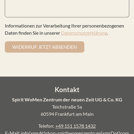
Informationen zur Verarbeitung Ihrer personenbezogenen
Daten finden Sie in unserer
Datenschutzerklärung
.
WIDERRUF JETZT ABSENDEN
Kontakt
Spirit WoMen Zentrum der neuen Zeit UG & Co. KG
Teichstraße 5a
60594 Frankfurt am Main
Telefon:
+49 151 1578 1432
E-Mail:
info(xmsAt)shop-spiritwomenzentrum(xmsDot)com