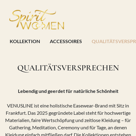
Zur Hauptnavigation
Zum Inhaltsbereich
Zum Seitenende
KOLLEKTION
ACCESSOIRES
QUALITÄTSVERSP
QUALITÄTSVERSPRECHEN
Lebendig und geerdet für natürliche Schönheit
VENUSLINE ist eine holistische Easewear-Brand mit Sitz in
Frankfurt. Das 2025 gegründete Label steht für hochwertige
Materialien, faire Wertschöpfung und zeitlose Kleidung – für
Gathering, Meditation, Ceremony und für Tage, an denen
Kleidung einfach mitfließen darf. Die Kollektionen entstehen