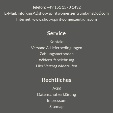
Telefon:
+49 151 1578 1432
E-Mail:
info(xmsAt)shop-spiritwomenzentrum(xmsDot)com
Internet:
www.shop-spiritwomenzentrum.com
Service
Kontakt
Versand & Lieferbedingungen
Zahlungsmethoden
Widerrufsbelehrung
Hier Vertrag widerrufen
Rechtliches
AGB
Datenschutzerklärung
Impressum
Sitemap